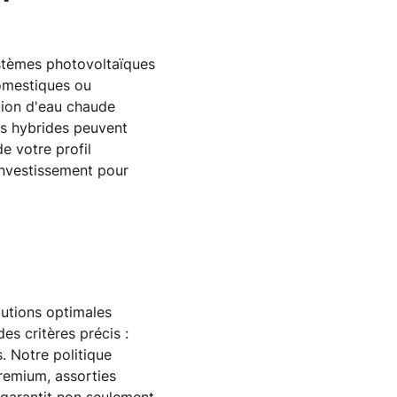
ystèmes photovoltaïques
domestiques ou
tion d'eau chaude
ns hybrides peuvent
e votre profil
 investissement pour
olutions optimales
es critères précis :
. Notre politique
remium, assorties