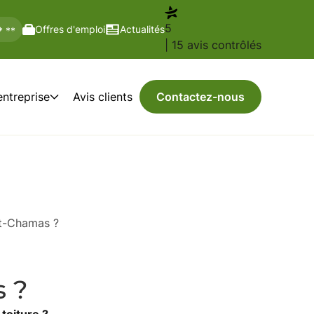
5
Offres d'emploi
Actualités
* **
| 15 avis contrôlés
entreprise
Avis clients
Contactez-nous
nt-Chamas ?
s ?