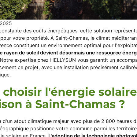
 2025
constante des coûts énergétiques, cette solution représent
pour votre propriété. À Saint-Chamas, le climat méditerrané
vence constituent un environnement optimal pour l'exploitat
 rayon de soleil devient désormais une ressource énergé
Notre expertise chez HELLYSUN vous garantit un accomp
cement ce projet, avec une installation précisément calibrée
ique.
choisir l'énergie solair
ison à Saint-Chamas ?
 d'un atout climatique majeur avec plus de 2 800 heures d'
géographique positionne votre commune parmi les territoires
gie solaire en France.
L'adoption de la technologie photov