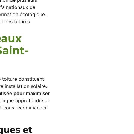
sion de plusieurs
ifs nationaux de
ormation écologique.
tions futures.
eaux
Saint-
 toiture constituent
installation solaire.
alisée pour maximiser
hnique approfondie de
e et vous recommander
ques et