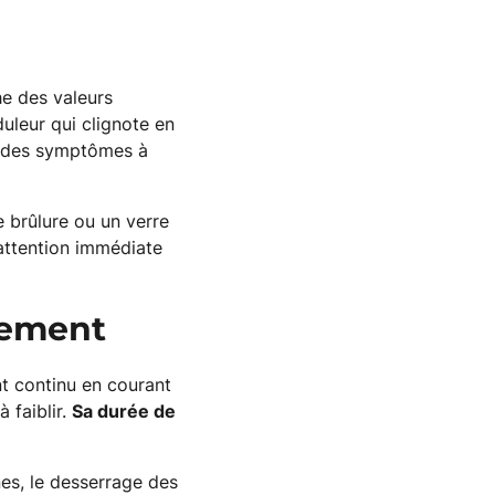
he des valeurs
duleur qui clignote en
t des symptômes à
 brûlure ou un verre
 attention immédiate
nement
nt continu en courant
 faiblir.
Sa durée de
es, le desserrage des