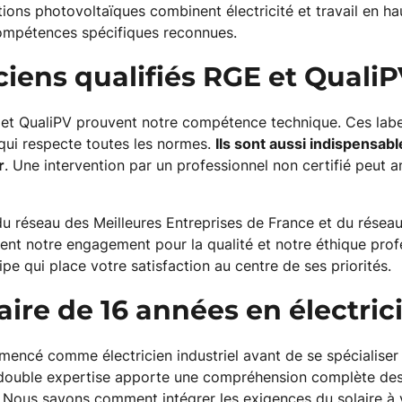
tions photovoltaïques combinent électricité et travail en h
ompétences spécifiques reconnues.
ciens qualifiés RGE et Quali
 et QualiPV prouvent notre compétence technique. Ces label
 qui respecte toutes les normes.
Ils sont aussi indispensab
r
. Une intervention par un professionnel non certifié peut a
u réseau des Meilleures Entreprises de France et du réseau
ent notre engagement pour la qualité et notre éthique prof
ipe qui place votre satisfaction au centre de ses priorités.
aire de 16 années en électrici
encé comme électricien industriel avant de se spécialiser
double expertise apporte une compréhension complète des 
 Nous savons comment intégrer les exigences du solaire à