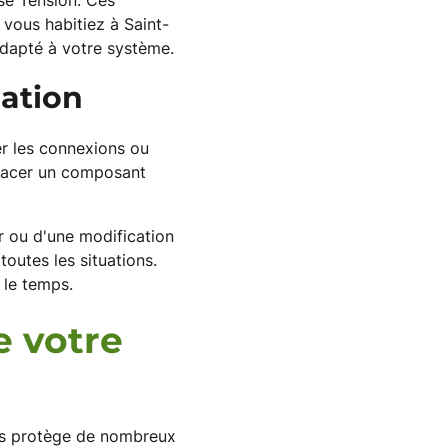
se Tension. Ces
e vous habitiez à Saint-
dapté à votre système.
uation
er les connexions ou
mplacer un composant
ur ou d'une modification
outes les situations.
 le temps.
e votre
ous protège de nombreux